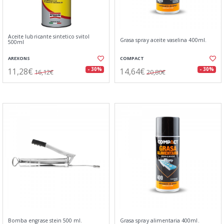
Aceite lubricante sintetico svitol
Grasa spray aceite vaselina 400ml.
500ml
AREXONS
COMPACT
11,28€
14,64€
- 30%
- 30%
16,12€
20,80€
Bomba engrase stein 500 ml.
Grasa spray alimentaria 400ml.