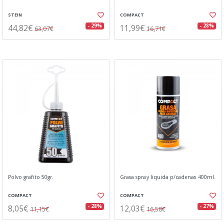
STEIN
COMPACT
44,82€
11,99€
- 29%
- 28%
63,07€
16,71€
Polvo grafito 50gr.
Grasa spray liquida p/cadenas 400ml.
COMPACT
COMPACT
8,05€
12,03€
- 28%
- 27%
11,15€
16,58€