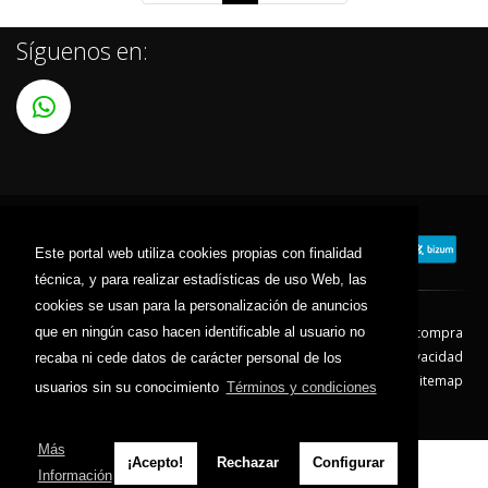
Síguenos en:
Este portal web utiliza cookies propias con finalidad
técnica, y para realizar estadísticas de uso Web, las
cookies se usan para la personalización de anuncios
que en ningún caso hacen identificable al usuario no
Contacto
Aviso Legal
Condiciones de compra
Política de envíos
Política de devolución
Política de Privacidad
recaba ni cede datos de carácter personal de los
Política de Cookies
Sitemap
usuarios sin su conocimiento
Términos y condiciones
© 2026 - Todos los derechos reservados.
Más
¡Acepto!
Rechazar
Configurar
Información