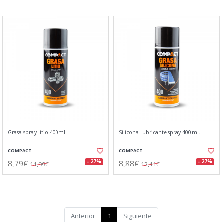
Grasa spray litio 400ml.
Silicona lubricante spray 400ml.
COMPACT
COMPACT
8,79€
8,88€
- 27%
- 27%
11,99€
12,11€
Anterior
1
Siguiente