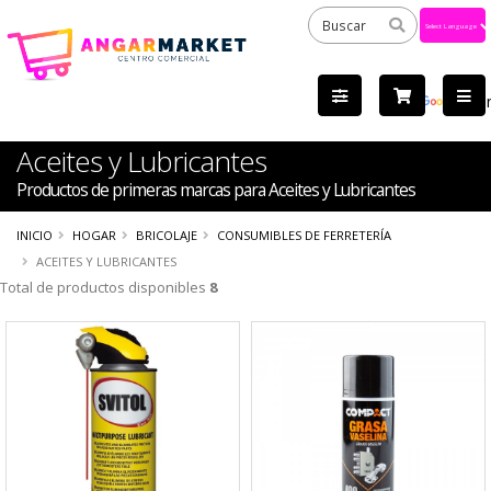
Powered
by
Tra
Aceites y Lubricantes
Productos de primeras marcas para Aceites y Lubricantes
INICIO
HOGAR
BRICOLAJE
CONSUMIBLES DE FERRETERÍA
ACEITES Y LUBRICANTES
Total de productos disponibles
8