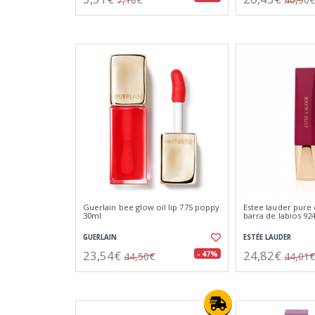
Guerlain bee glow oil lip 775 poppy
Estee lauder pure
30ml
barra de labios 92
GUERLAIN
ESTÉE LAUDER
23,54€
24,82€
- 47%
44,50€
44,01€