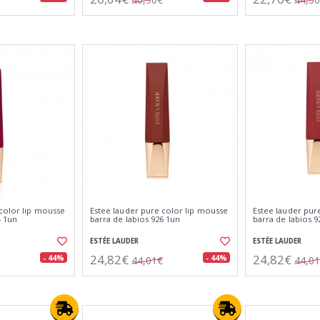
 color lip mousse
Estee lauder pure color lip mousse
Estee lauder pur
4 1un
barra de labios 926 1un
barra de labios 9
ESTÉE LAUDER
ESTÉE LAUDER
24,82€
24,82€
- 44%
- 44%
44,01€
44,0