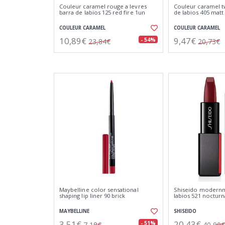
Couleur caramel rouge a levres
Couleur caramel tw
barra de labios 125 red fire 1un
de labios 405 matt
COULEUR CARAMEL
COULEUR CARAMEL
10,89€
9,47€
- 54%
23,84€
20,73€
Maybelline color sensational
Shiseido modernm
shaping lip liner 90 brick
labios 521 nocturn
MAYBELLINE
SHISEIDO
3,51€
20,43€
- 51%
7,18€
40,90€