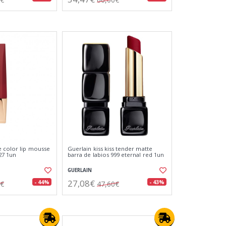
e color lip mousse
Guerlain kiss kiss tender matte
27 1un
barra de labios 999 eternal red 1un
GUERLAIN
27,08€
- 44%
- 43%
1€
47,60€