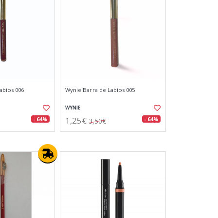
abios 006
Wynie Barra de Labios 005
WYNIE
1,25€
- 64%
- 64%
3,50€