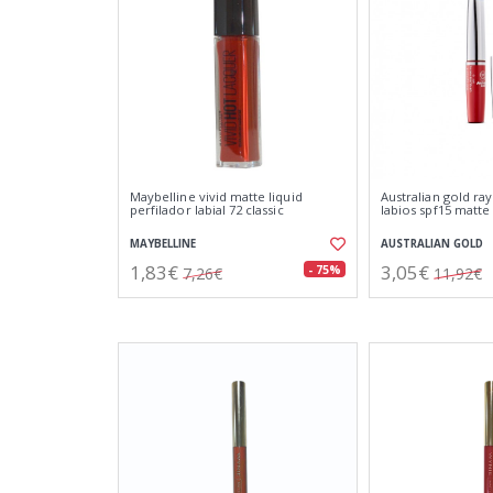
Maybelline vivid matte liquid
Australian gold ray
perfilador labial 72 classic
labios spf15 matt
MAYBELLINE
AUSTRALIAN GOLD
1,83€
3,05€
- 75%
7,26€
11,92€