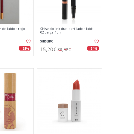
r de labios rojo
Shiseido ink duo perfilador labial
02 beige 1un
SHISEIDO
15,20€
- 62%
- 54%
33,32€