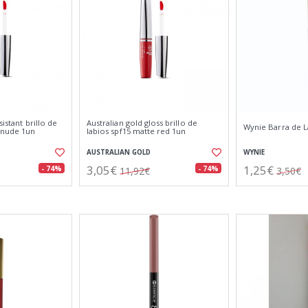
sistant brillo de
Australian gold gloss brillo de
Wynie Barra de L
e nude 1un
labios spf15 matte red 1un
AUSTRALIAN GOLD
WYNIE
3,05€
1,25€
- 74%
- 74%
11,92€
3,50€