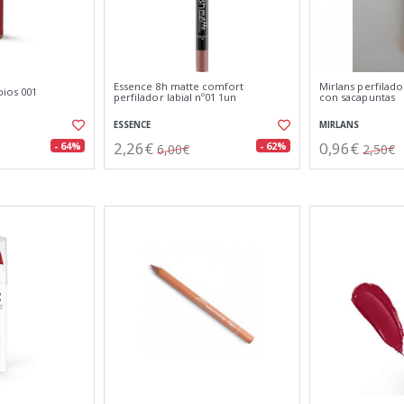
Essence 8h matte comfort
Mirlans perfilado
bios 001
perfilador labial nº01 1un
con sacapuntas
ESSENCE
MIRLANS
2,26€
0,96€
- 64%
- 62%
6,00€
2,50€