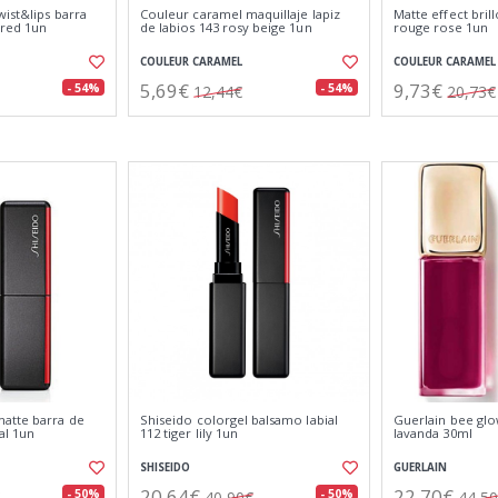
ist&lips barra
Couleur caramel maquillaje lapiz
Matte effect bril
 red 1un
de labios 143 rosy beige 1un
rouge rose 1un
COULEUR CARAMEL
COULEUR CARAMEL
5,69€
9,73€
- 54%
- 54%
12,44€
20,73€
atte barra de
Shiseido colorgel balsamo labial
Guerlain bee glow
al 1un
112 tiger lily 1un
lavanda 30ml
SHISEIDO
GUERLAIN
20,64€
22,70€
- 50%
- 50%
40,90€
44,5