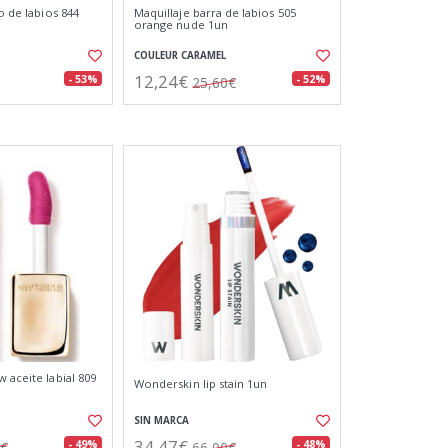
lo de labios 844
Maquillaje barra de labios 505
orange nude 1un
COULEUR CARAMEL
12,24€
- 53%
- 52%
25,60€
 aceite labial 809
Wonderskin lip stain 1un
SIN MARCA
34,47€
- 49%
- 48%
0€
66,00€