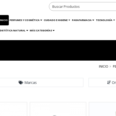
INICIO
PERFUMES Y COSMÉTICA
CUIDADO E HIGIENE
PARAFARMACIA
TECNOLOGÍA
DIETÉTICA NATURAL
MÁS CATEGORÍAS
INICIO
P
Marcas
Or