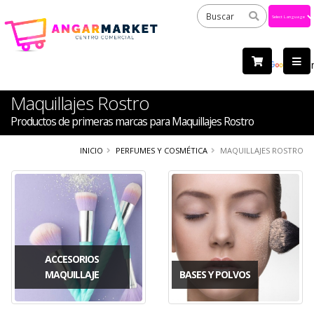
Powered
by
Tra
Maquillajes Rostro
Productos de primeras marcas para Maquillajes Rostro
INICIO
PERFUMES Y COSMÉTICA
MAQUILLAJES ROSTRO
ACCESORIOS
MAQUILLAJE
BASES Y POLVOS