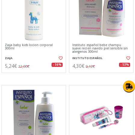
Ziaja baby kids locion corporal
Instituto español bebe champu
300ml
suave recien navido piel sensible sin
alergenos 300ml
ZIAJA
INSTITUTO ESPAÑOL
5,24€
4,30€
- 56%
- 53%
12,00€
9,12€