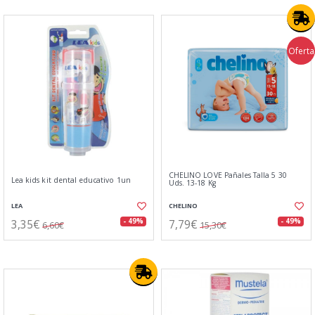
Oferta
CHELINO LOVE Pañales Talla 5 30
Lea kids kit dental educativo 1un
Uds. 13-18 Kg
LEA
CHELINO
3,35€
7,79€
- 49%
- 49%
6,60€
15,30€