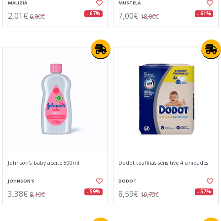
MALIZIA
MUSTELA
2,01€
7,00€
- 67%
- 61%
6,00€
18,00€
Johnson's baby aceite 500ml
Dodot toallitas sensitive 4 unidades
JOHNSON'S
DODOT
3,38€
8,59€
- 59%
- 57%
8,19€
19,75€