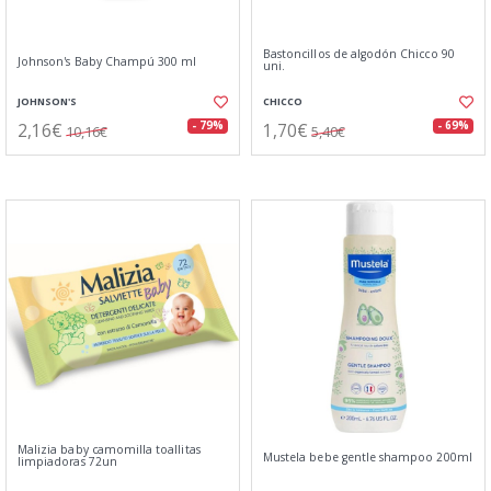
Bastoncillos de algodón Chicco 90
Johnson's Baby Champú 300 ml
uni.
JOHNSON'S
CHICCO
2,16€
1,70€
- 79%
- 69%
10,16€
5,40€
Malizia baby camomilla toallitas
Mustela bebe gentle shampoo 200ml
limpiadoras 72un