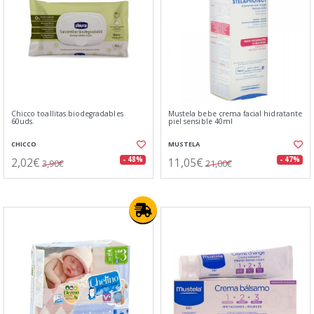
Chicco toallitas biodegradables
Mustela bebe crema facial hidratante
60uds.
piel sensible 40ml
CHICCO
MUSTELA
2,02€
11,05€
- 48%
- 47%
3,90€
21,00€