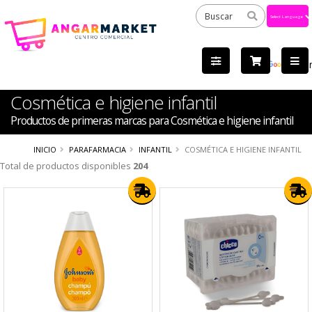
Powered
by
Tra
Cosmética e higiene infantil
Productos de primeras marcas para Cosmética e higiene infantil
INICIO
PARAFARMACIA
INFANTIL
COSMÉTICA E HIGIENE INFANTIL
Total de productos disponibles
204