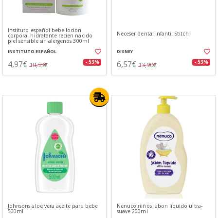
Instituto español bebe locion
Neceser dental infantil Stitch
corporal hidratante recien nacido
piel sensible sin alergenos 300ml
INSTITUTO ESPAÑOL
DISNEY
4,97€
6,57€
- 53%
- 53%
10,53€
13,90€
Johnsons aloe vera aceite para bebe
Nenuco niños jabon liquido ultra-
500ml
suave 200ml