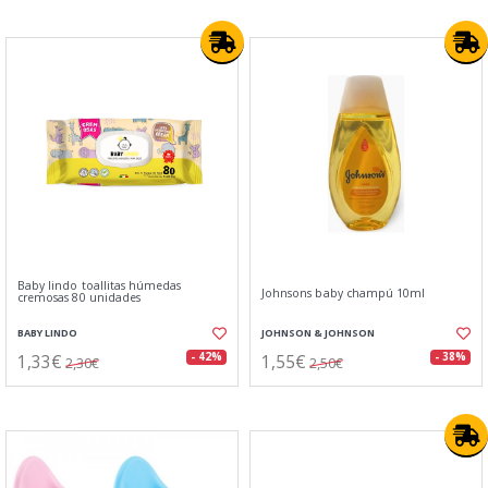
Baby lindo toallitas húmedas
Johnsons baby champú 10ml
cremosas 80 unidades
BABY LINDO
JOHNSON & JOHNSON
1,33€
1,55€
- 42%
- 38%
2,30€
2,50€