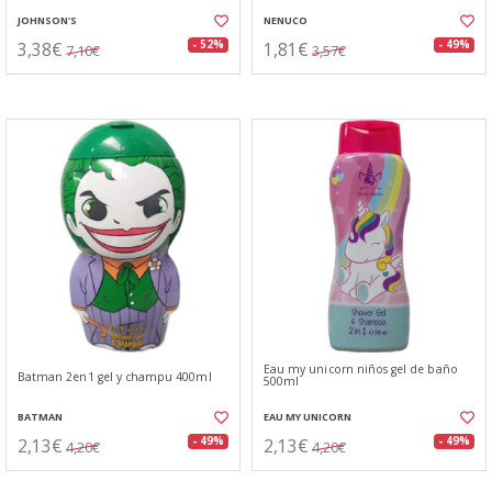
JOHNSON'S
NENUCO
3,38€
1,81€
- 52%
- 49%
7,10€
3,57€
Eau my unicorn niños gel de baño
Batman 2en1 gel y champu 400ml
500ml
BATMAN
EAU MY UNICORN
2,13€
2,13€
- 49%
- 49%
4,20€
4,20€