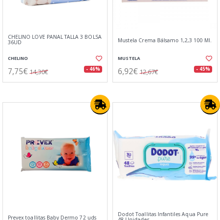
CHELINO LOVE PAÑAL TALLA 3 BOLSA
Mustela Crema Bálsamo 1,2,3 100 Ml.
36UD
CHELINO
MUSTELA
7,75€
6,92€
- 46%
- 45%
14,30€
12,67€
Dodot Toallitas Infantiles Aqua Pure
Prevex toallitas Baby Dermo 72 uds
48 Unidades