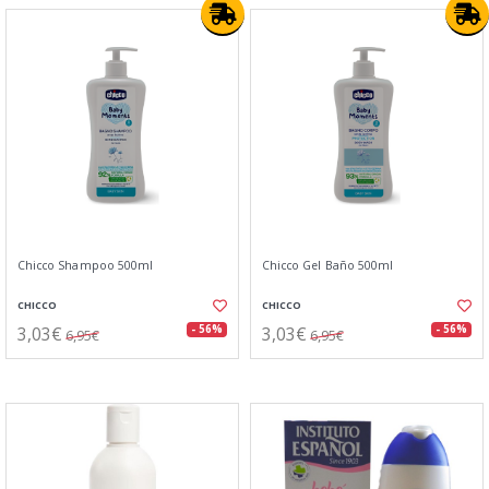
Chicco Shampoo 500ml
Chicco Gel Baño 500ml
CHICCO
CHICCO
3,03€
3,03€
- 56%
- 56%
6,95€
6,95€