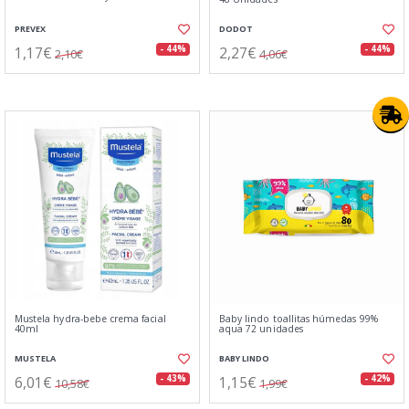
PREVEX
DODOT
1,17€
2,27€
- 44%
- 44%
2,10€
4,06€
Mustela hydra-bebe crema facial
Baby lindo toallitas húmedas 99%
40ml
aqua 72 unidades
MUSTELA
BABY LINDO
6,01€
1,15€
- 43%
- 42%
10,58€
1,99€