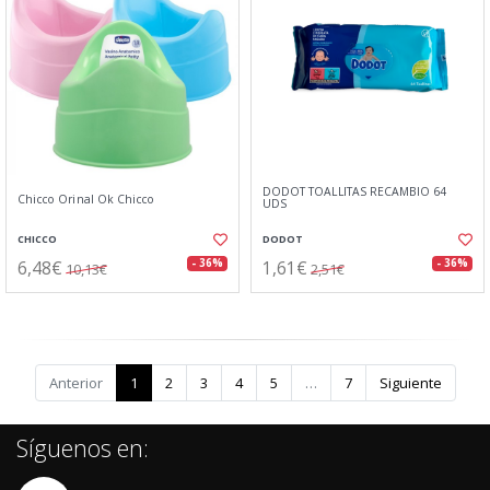
DODOT TOALLITAS RECAMBIO 64
Chicco Orinal Ok Chicco
UDS
CHICCO
DODOT
6,48€
1,61€
- 36%
- 36%
10,13€
2,51€
Anterior
1
2
3
4
5
…
7
Siguiente
Síguenos en: