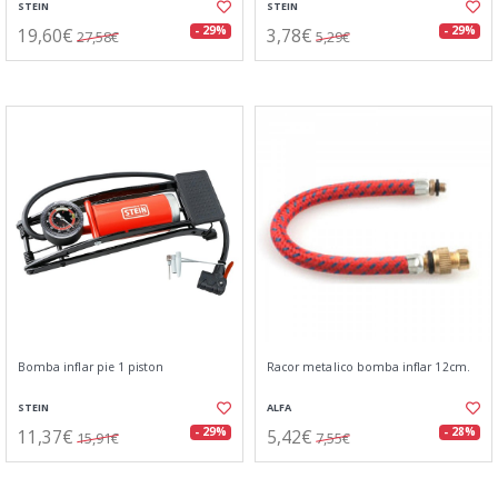
STEIN
STEIN
19,60€
3,78€
- 29%
- 29%
27,58€
5,29€
Bomba inflar pie 1 piston
Racor metalico bomba inflar 12cm.
STEIN
ALFA
11,37€
5,42€
- 29%
- 28%
15,91€
7,55€