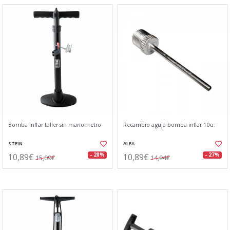
Bomba inflar taller sin manometro
Recambio aguja bomba inflar 10u.
STEIN
ALFA
10,89€
10,89€
- 28%
- 27%
15,09€
14,94€