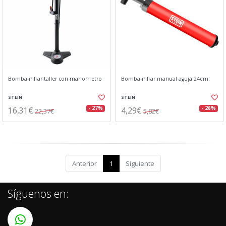
Bomba inflar taller con manometro
Bomba inflar manual aguja 24cm.
STEIN
STEIN
16,31€
4,29€
- 27%
- 26%
22,37€
5,82€
Anterior
1
Siguiente
Síguenos en: