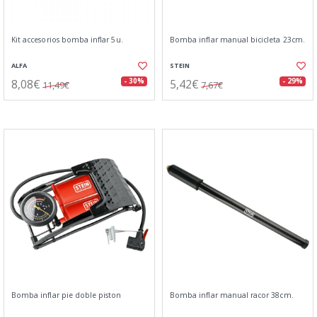
Kit accesorios bomba inflar 5u.
Bomba inflar manual bicicleta 23cm.
ALFA
STEIN
8,08€
5,42€
- 30%
- 29%
11,49€
7,67€
Bomba inflar pie doble piston
Bomba inflar manual racor 38cm.