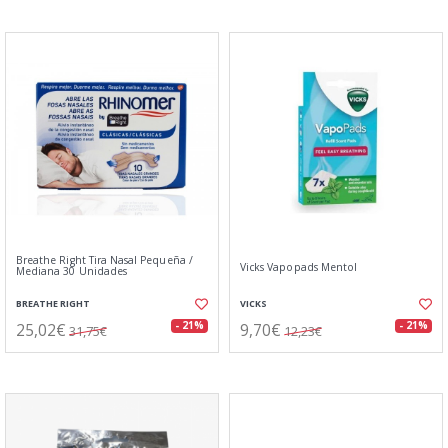
Breathe Right Tira Nasal Pequeña /
Vicks Vapopads Mentol
Mediana 30 Unidades
BREATHE RIGHT
VICKS
25,02€
9,70€
- 21%
- 21%
31,75€
12,23€