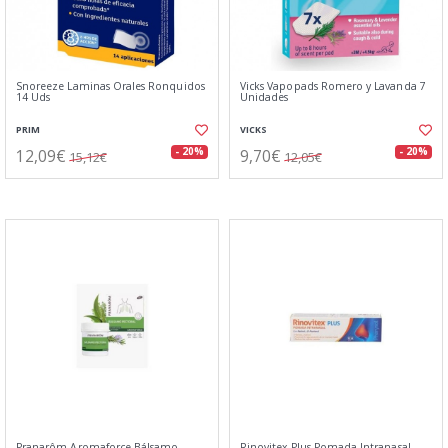
Snoreeze Laminas Orales Ronquidos
Vicks Vapopads Romero y Lavanda 7
14 Uds
Unidades
PRIM
VICKS
12,09€
9,70€
- 20%
- 20%
15,12€
12,05€
Pranarôm Aromaforce Bálsamo
Rinovitex Plus Pomada Intranasal