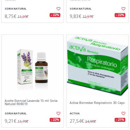
SORIA NATURAL
SORIA NATURAL
8,75€
9,83€
- 22%
- 22%
11,20€
12,57€
Aceite Esencial Lavanda 15 ml Soria
Activa Bienestar Respiratorio 30 Caps
Natural R08019
SORIA NATURAL
ACTIVA
9,21€
27,54€
- 22%
- 21%
11,76€
34,96€