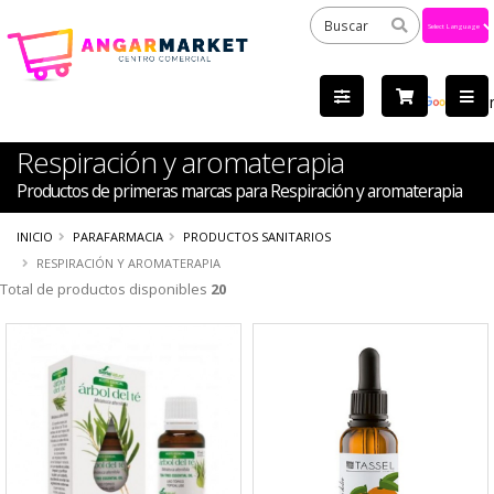
Powered
by
Tra
Respiración y aromaterapia
Productos de primeras marcas para Respiración y aromaterapia
INICIO
PARAFARMACIA
PRODUCTOS SANITARIOS
RESPIRACIÓN Y AROMATERAPIA
Total de productos disponibles
20