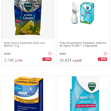
Vicks Limon Caramelo Duro con
Vicks Sinusinhaler Inhalador Eléctrico
Mentol 72 g
de Vapor Vh200 + 2 Vapopads
VICKS
VICKS
2,18€
43,83€
- 20%
- 20%
2,73€
54,84€