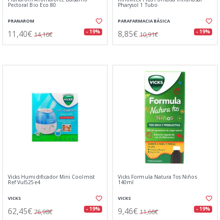
Pectoral Bio Eco 80
Pharysol 1 Tubo
PRANAROM
PARAFARMACIA BÁSICA
11,40€
8,85€
- 19%
- 19%
14,16€
10,91€
Vicks Humidificador Mini Coolmist
Vicks Formula Natura Tos Niños
Ref Vul525e4
140ml
VICKS
VICKS
62,45€
9,46€
- 19%
- 19%
76,98€
11,66€