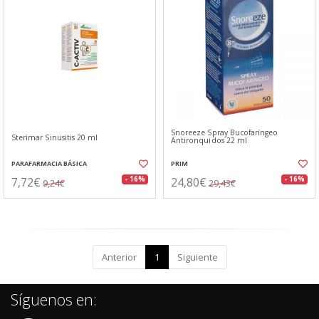
Snoreeze Spray Bucofaríngeo
Sterimar Sinusitis 20 ml
Antironquidos 22 ml
PARAFARMACIA BÁSICA
PRIM
7,72€
24,80€
- 16%
- 16%
9,24€
29,43€
Anterior
1
Siguiente
Síguenos en: