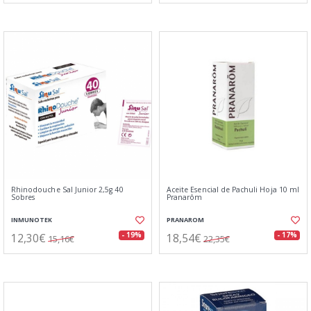
Rhinodouche Sal Junior 2,5g 40
Aceite Esencial de Pachuli Hoja 10 ml
Sobres
Pranarôm
INMUNOTEK
PRANAROM
12,30€
18,54€
- 19%
- 17%
15,16€
22,35€