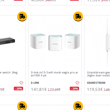
/e switch 24xg
D-link m15-3 wifi mesh eagle pro ai
Grandstream gwn7
ax1500 3-pk
2xgbe dual outdo
D-LINK
GRANDSTREAM
141,81€
119,53€
- 20%
- 20%
72€
177,26€
149