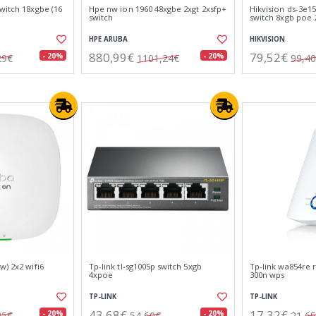
witch 18xgbe (16
Hpe nw ion 1960 48xgbe 2xgt 2xsfp+
Hikvision ds-3e15
switch
switch 8xgb poe 
HPE ARUBA
HIKVISION
880,99€
79,52€
- 20%
- 20%
29€
1101,24€
99,4
w) 2x2 wifi6
Tp-link tl-sg1005p switch 5xgb
Tp-link wa854re 
4xpoe
300n wps
TP-LINK
TP-LINK
43,68€
17,32€
- 20%
- 20%
25€
54,60€
21,6