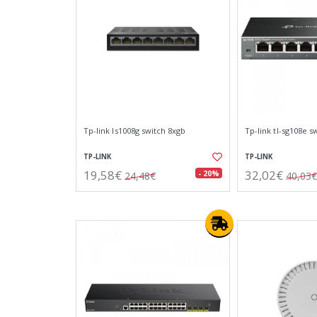
Tp-link ls1008g switch 8xgb
Tp-link tl-sg108e s
TP-LINK
TP-LINK
19,58€
32,02€
- 20%
24,48€
40,03€