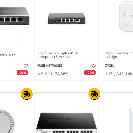
Reyee switch 5xgb rj45 (4
Zyxel nwa90ax pr
witch 8xgb
poe/poe+) 54w steel
1x2.5gb
RUIJIE NETWORKS
ZYXEL
58,30€
119,24€
- 20%
- 20%
72,88€
149