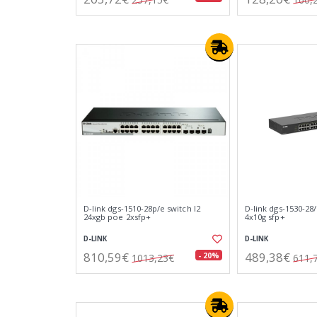
D-link dgs-1510-28p/e switch l2
D-link dgs-1530-28
24xgb poe 2xsfp+
4x10g sfp+
D-LINK
D-LINK
810,59€
489,38€
- 20%
1013,23€
611,