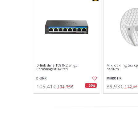
D-link dms-108 8x2.5mgb
Mikrotik lhg 5ax cp
unmanaged switch
h/20km
D-LINK
MIKROTIK
105,41€
89,93€
- 20%
131,76€
112,4