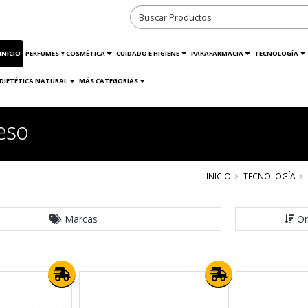
INICIO
PERFUMES Y COSMÉTICA
CUIDADO E HIGIENE
PARAFARMACIA
TECNOLOGÍA
DIETÉTICA NATURAL
MÁS CATEGORÍAS
eso
INICIO
TECNOLOGÍA
Marcas
Or