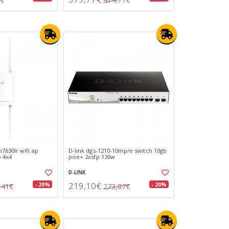
630lr wifi ap
D-link dgs-1210-10mp/e switch 10gb
 4x4
poe+ 2xsfp 130w
D-LINK
219,10€
- 20%
- 20%
,41€
273,87€