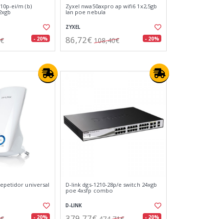
10p-ei/m (b)
Zyxel nwa50axpro ap wifi6 1x2,5gb
2xgb
lan poe nebula
ZYXEL
86,72€
- 20%
- 20%
0€
108,40€
repetidor universal
D-link dgs-1210-28p/e switch 24xgb
poe 4xsfp combo
D-LINK
379,77€
- 20%
- 20%
5€
474,71€