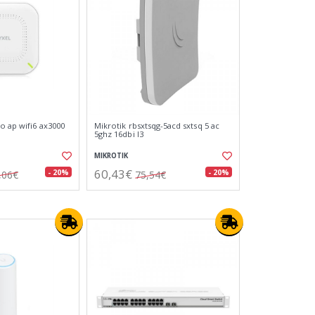
o ap wifi6 ax3000
Mikrotik rbsxtsqg-5acd sxtsq 5 ac
5ghz 16dbi l3
MIKROTIK
60,43€
- 20%
- 20%
,06€
75,54€