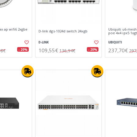
ax ap wifi6 2xgbe
Ubiquiti u6-mesh 
D-link dgs-1024d switch 24xgb
poe 4x4 ipx5 1xg
D-LINK
UBIQUITI
109,55€
237,70€
- 20%
- 20%
98€
136,94€
297