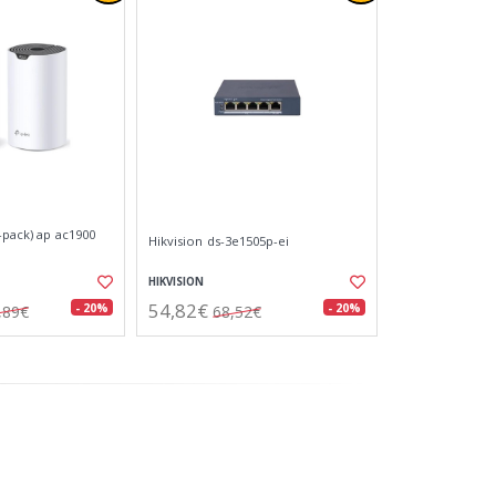
-pack) ap ac1900
Hikvision ds-3e1505p-ei
HIKVISION
54,82€
- 20%
- 20%
,89€
68,52€