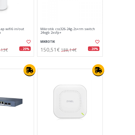
ap wifi6 in/out
Mikrotik css326-24g-2s+rm switch
b
24xgb 2xsfp+
MIKROTIK
150,51€
- 20%
- 20%
,13€
188,14€