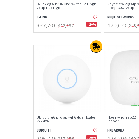
D-link dgs-1510-20/e switch l2 16xgb
Reyee es220gs-lp s
2xsfp+ 2x10gb
poe) 130w 2xsfp
D-LINK
RUIJIE NETWORKS
337,70€
170,63€
- 20%
422,13€
213,
Ubiquiti u6-pro ap wifi6 dual 1xgbe
Hpe nw ion ap22 (r
2x2 4x4
indoor
UBIQUITI
HPE ARUBA
205,72€
128,20€
- 20%
257,15€
160,