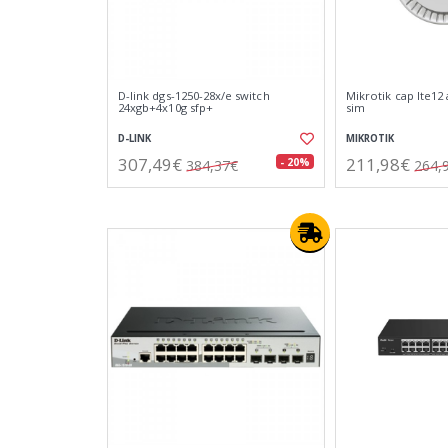
D-link dgs-1250-28x/e switch
Mikrotik cap lte12 
24xgb+4x10g sfp+
sim
D-LINK
MIKROTIK
307,49€
211,98€
- 20%
384,37€
264,