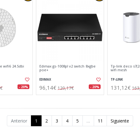
e wifi6 24.5dbi
Edimax gs-1008pl v2 switch 8xgbe
Tp-link deco s7(2
poe+
wifi mesh
EDIMAX
TP-LINK
96,14€
131,12€
- 20%
- 20%
1€
120,17€
163
Anterior
1
2
3
4
5
…
11
Siguiente