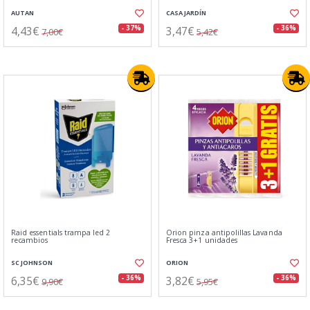
AUTAN
CASA JARDÍN
4,43€
3,47€
- 37%
- 36%
7,00€
5,42€
Raid essentials trampa led 2
Orion pinza antipolillas Lavanda
recambios
Fresca 3+1 unidades
SC JOHNSON
ORION
6,35€
3,82€
- 36%
- 36%
9,90€
5,95€