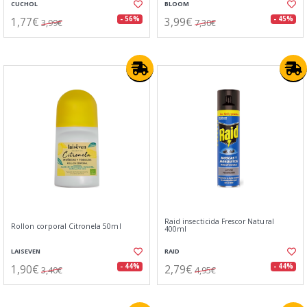
CUCHOL
BLOOM
1,77€
3,99€
- 56%
- 45%
3,99€
7,30€
Raid insecticida Frescor Natural
Rollon corporal Citronela 50ml
400ml
LAISEVEN
RAID
1,90€
2,79€
- 44%
- 44%
3,40€
4,95€