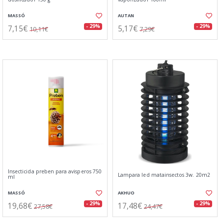
MASSÓ
AUTAN
7,15€
5,17€
- 29%
- 29%
10,11€
7,29€
Insecticida preben para avisperos 750
Lampara led matainsectos 3w. 20m2
ml
MASSÓ
AKHUO
19,68€
17,48€
- 29%
- 29%
27,58€
24,47€