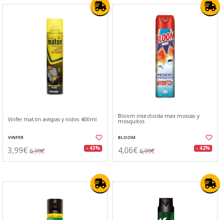
Bloom insecticida max moscas y
Vinfer matón avispas y nidos 400ml
mosquitos
VINFER
BLOOM
3,99€
4,06€
- 43%
- 42%
6,99€
6,99€