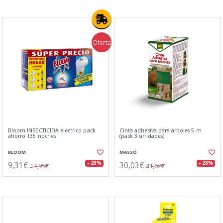
Oferta
Bloom INSECTICIDA electrico pack
Cinta adhesiva para árboles 5 m
ahorro 135 noches
(pack 3 unidades)
BLOOM
MASSÓ
9,31€
30,03€
- 28%
- 28%
12,95€
41,62€