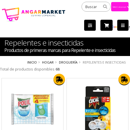
Powered
by
Tra
Repelentes e insecticidas
Productos de primeras marcas para Repelente e insecticidas
INICIO
HOGAR
DROGUERÍA
REPELENTES E INSECTICIDAS
Total de productos disponibles
68