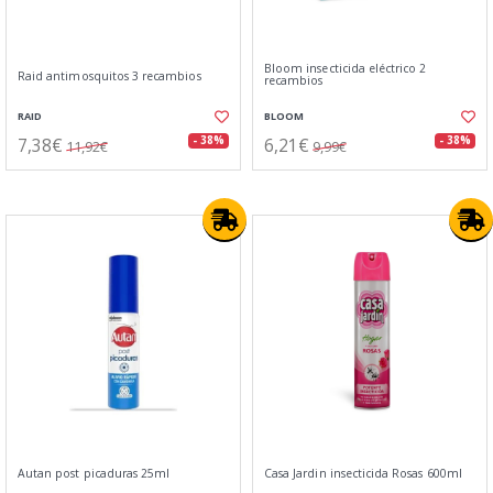
Bloom insecticida eléctrico 2
Raid antimosquitos 3 recambios
recambios
RAID
BLOOM
7,38€
6,21€
- 38%
- 38%
11,92€
9,99€
Autan post picaduras 25ml
Casa Jardin insecticida Rosas 600ml