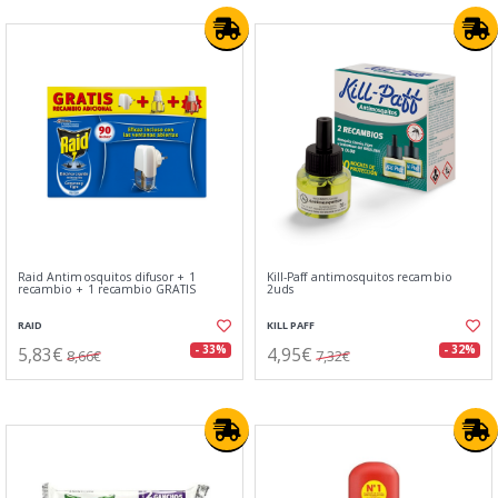
Raid Antimosquitos difusor + 1
Kill-Paff antimosquitos recambio
recambio + 1 recambio GRATIS
2uds
RAID
KILL PAFF
5,83€
4,95€
- 33%
- 32%
8,66€
7,32€