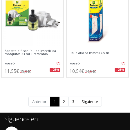
Aparato difusor líquido insecticida
Rollo atrapa moscas 7,5 m
mosquitos 33 ml + recambio
MASSÓ
MASSÓ
11,55€
10,54€
- 28%
- 28%
15,94€
14,54€
Anterior
1
2
3
Siguiente
Síguenos en: