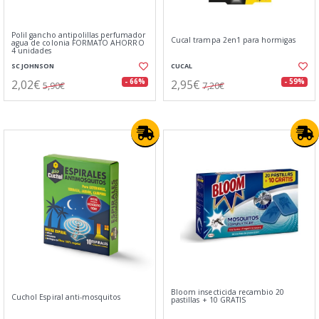
Polil gancho antipolillas perfumador
Cucal trampa 2en1 para hormigas
agua de colonia FORMATO AHORRO
4 unidades
SC JOHNSON
CUCAL
2,02€
2,95€
- 66%
- 59%
5,90€
7,20€
Bloom insecticida recambio 20
Cuchol Espiral anti-mosquitos
pastillas + 10 GRATIS