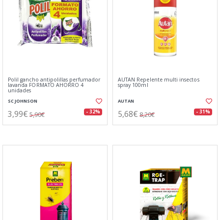
Polil gancho antipolillas perfumador
AUTAN Repelente multi insectos
lavanda FORMATO AHORRO 4
spray 100ml
unidades
SC JOHNSON
AUTAN
3,99€
5,68€
- 32%
- 31%
5,90€
8,20€