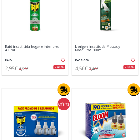
Raid insecticida hogar e interiores
k-origen insecticida Moscas y
400ml
Mosquitos 600ml
RAID
K-ORIGEN
2,95€
4,56€
- 41%
- 38%
4,99€
7,40€
Oferta