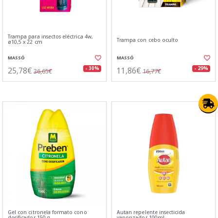
Trampa para insectos eléctrica 4w,
Trampa con cebo oculto
ø10,5 x 22 cm
MASSÓ
MASSÓ
25,78€
11,86€
- 30%
- 29%
36,65€
16,77€
Gel con citronela formato cono
Autan repelente insecticida
dosificador 150 g
vaporizador 100ml