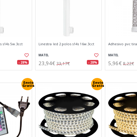
s s14s 5w.3cct
Linestra led 2 polos s14s 16w.3cct
Adhesivo pvc tira
MATEL
MATEL
23,94€
5,96€
- 28%
- 28%
33,17€
8,22€
Envío
Envío
Gratis
Gratis