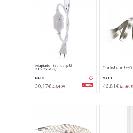
Adaptador tira led ip68
Tira led smart wif
230v.25mt.rgb
MATEL
MATEL
30,17€
46,81€
- 30%
43,10€
66,86€