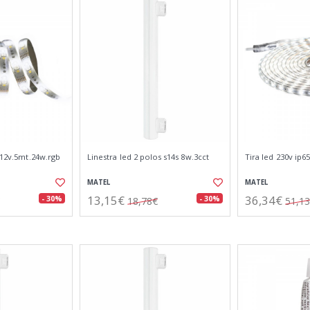
i 12v.5mt.24w.rgb
Linestra led 2 polos s14s 8w.3cct
Tira led 230v ip6
MATEL
MATEL
13,15€
36,34€
- 30%
- 30%
18,78€
51,1