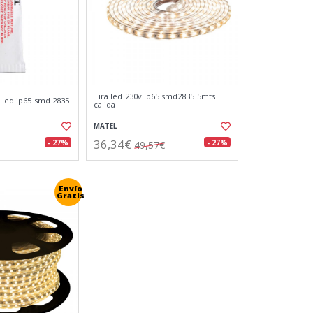
Tira led 230v ip65 smd2835 5mts
 led ip65 smd 2835
calida
MATEL
36,34€
- 27%
- 27%
49,57€
Envío
Gratis