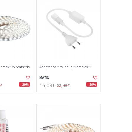
5 smd2835 5mts fria
Adaptador tira led ip65 smd2835
MATEL
16,04€
- 29%
- 29%
3€
22,46€