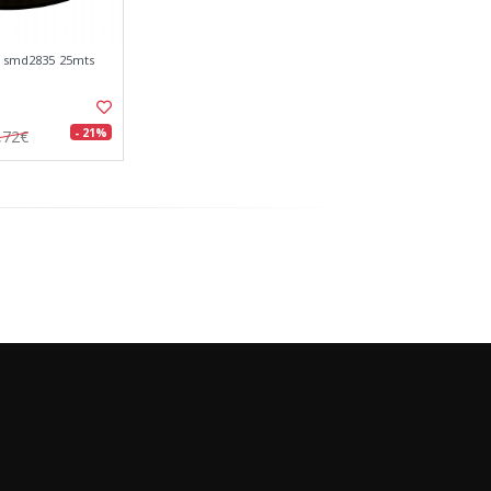
65 smd2835 25mts
- 21%
,72€