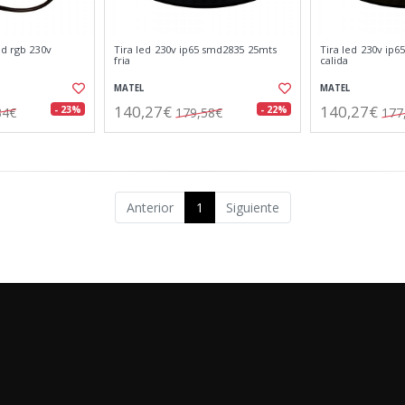
ed rgb 230v
Tira led 230v ip65 smd2835 25mts
Tira led 230v ip
fria
calida
MATEL
MATEL
140,27€
140,27€
- 23%
- 22%
34€
179,58€
177
Anterior
1
Siguiente