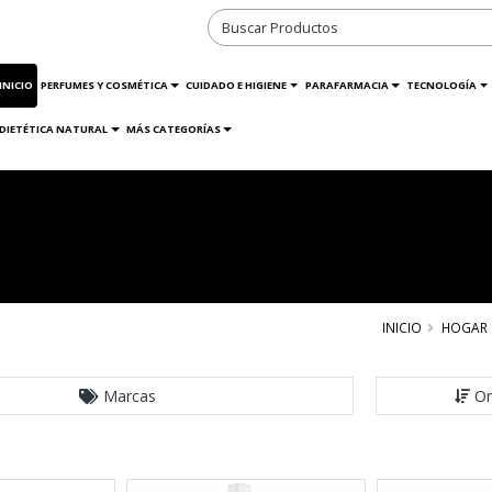
INICIO
PERFUMES Y COSMÉTICA
CUIDADO E HIGIENE
PARAFARMACIA
TECNOLOGÍA
DIETÉTICA NATURAL
MÁS CATEGORÍAS
INICIO
HOGAR
Marcas
Or