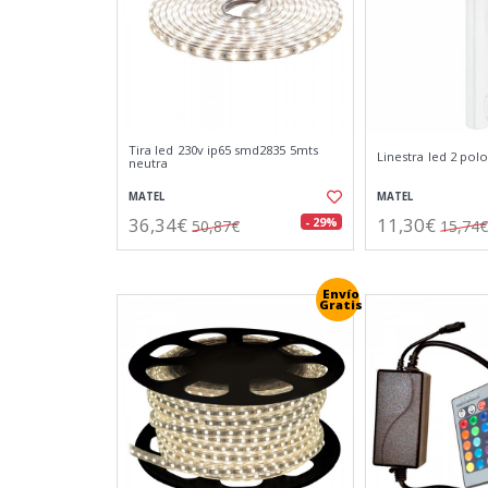
Tira led 230v ip65 smd2835 5mts
Linestra led 2 polo
neutra
MATEL
MATEL
36,34€
11,30€
- 29%
50,87€
15,74€
Envío
Gratis