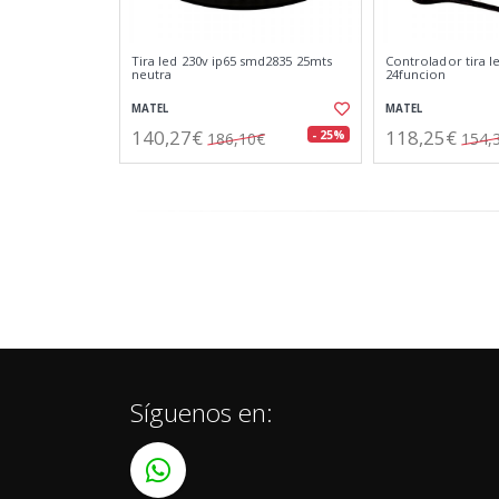
Tira led 230v ip65 smd2835 25mts
Controlador tira l
neutra
24funcion
MATEL
MATEL
140,27€
118,25€
- 25%
186,10€
154,
Síguenos en: