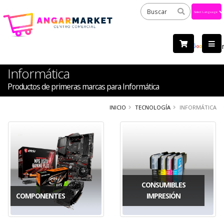
Powered
by
Tra
Informática
Productos de primeras marcas para Informática
INICIO
TECNOLOGÍA
INFORMÁTICA
CONSUMIBLES
COMPONENTES
IMPRESIÓN