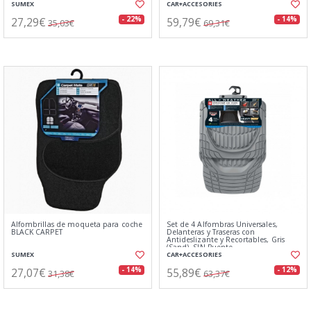
SUMEX
CAR+ACCESORIES
27,29€
59,79€
- 22%
- 14%
35,03€
69,31€
Alfombrillas de moqueta para coche
Set de 4 Alfombras Universales,
BLACK CARPET
Delanteras y Traseras con
Antideslizante y Recortables, Gris
(Sand), SIN Puente
SUMEX
CAR+ACCESORIES
27,07€
55,89€
- 14%
- 12%
31,38€
63,37€