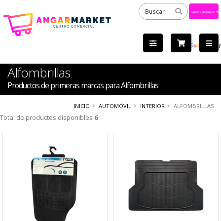
Powered
by
Tra
Alfombrillas
Productos de primeras marcas para Alfombrillas
INICIO
AUTOMÓVIL
INTERIOR
ALFOMBRILLAS
Total de productos disponibles
6