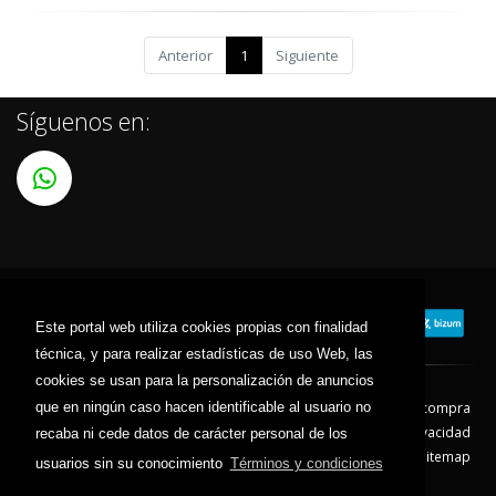
Anterior
1
Siguiente
Síguenos en:
Este portal web utiliza cookies propias con finalidad
técnica, y para realizar estadísticas de uso Web, las
cookies se usan para la personalización de anuncios
que en ningún caso hacen identificable al usuario no
Contacto
Aviso Legal
Condiciones de compra
Política de envíos
Política de devolución
Política de Privacidad
recaba ni cede datos de carácter personal de los
Política de Cookies
Sitemap
usuarios sin su conocimiento
Términos y condiciones
© 2026 - Todos los derechos reservados.