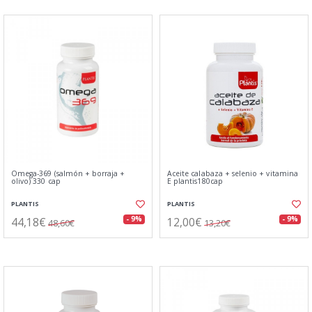
Omega-369 (salmón + borraja +
Aceite calabaza + selenio + vitamina
olivo) 330 cap
E plantis180cap
PLANTIS
PLANTIS
44,18€
12,00€
- 9%
- 9%
48,60€
13,20€