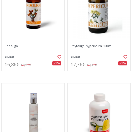
Endoligo
Phytoligo hypericum 100ml
BILIGO
BILIGO
16,86€
17,36€
- 9%
- 9%
18,55€
19,10€