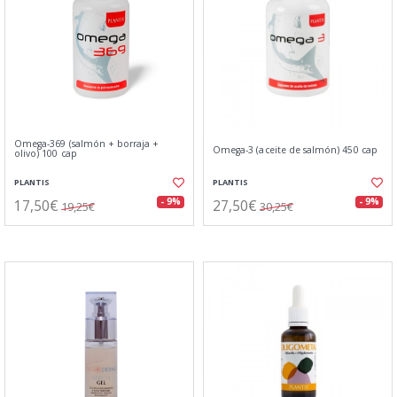
Omega-369 (salmón + borraja +
Omega-3 (aceite de salmón) 450 cap
olivo) 100 cap
PLANTIS
PLANTIS
17,50€
27,50€
- 9%
- 9%
19,25€
30,25€