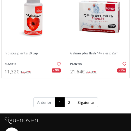
hibiscus plantis 60 cap
Gelisan plus flash 14viales x 25ml
PLANTIS
PLANTIS
11,32€
21,64€
- 9%
- 9%
12,45€
23,80€
Anterior
1
2
Siguiente
Síguenos en: