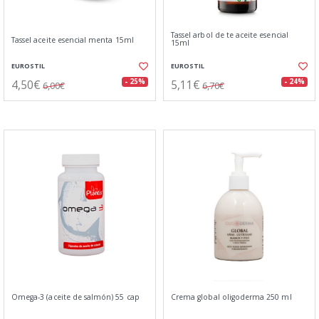
Tassel arbol de te aceite esencial
Tassel aceite esencial menta 15ml
15ml
EUROSTIL
EUROSTIL
4,50€
5,11€
- 25%
- 24%
6,00€
6,70€
Omega-3 (aceite de salmón) 55 cap
Crema global oligoderma 250 ml