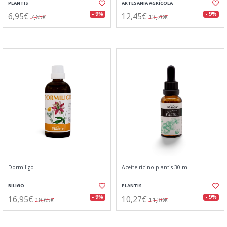
PLANTIS
ARTESANIA AGRÍCOLA
6,95€
12,45€
- 9%
- 9%
7,65€
13,70€
Dormiligo
Aceite ricino plantis 30 ml
BILIGO
PLANTIS
16,95€
10,27€
- 9%
- 9%
18,65€
11,30€