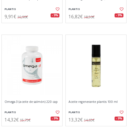
PLANTIS
PLANTIS
9,91€
16,82€
- 9%
- 9%
10,90€
18,50€
Omega-3 (aceite de salmón) 220 cap
Aceite regenerante plantis 100 ml
PLANTIS
PLANTIS
14,32€
13,32€
- 9%
- 9%
15,75€
14,65€