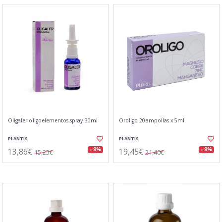
Oligaler oligoelementos spray 30ml
Oroligo 20ampollas x 5ml
PLANTIS
PLANTIS
13,86€
19,45€
- 9%
- 9%
15,25€
21,40€