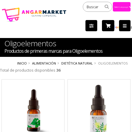
Powered
by
Tra
Oligoelementos
Productos de primeras marcas para Oligoelementos
INICIO
ALIMENTACIÓN
DIETÉTICA NATURAL
OLIGOELEMENTOS
Total de productos disponibles
36