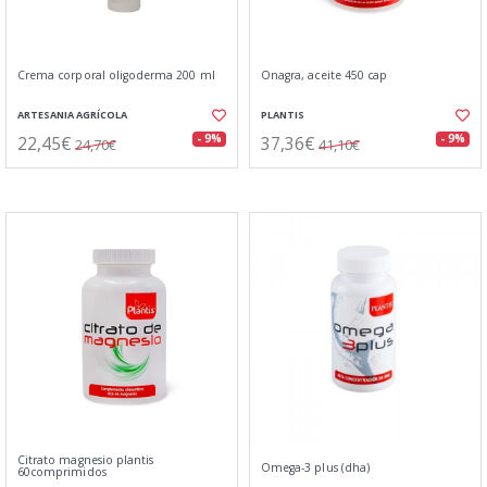
Crema corporal oligoderma 200 ml
Onagra, aceite 450 cap
ARTESANIA AGRÍCOLA
PLANTIS
22,45€
37,36€
- 9%
- 9%
24,70€
41,10€
Citrato magnesio plantis
Omega-3 plus (dha)
60comprimidos