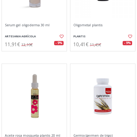
Serum gel oligoderma 30 ml
Oligometal plantis
ARTESANIA AGRÍCOLA
PLANTIS
11,91€
10,41€
- 9%
- 9%
13,10€
11,45€
Aceite rosa mosqueta plantis 20 ml
Germix (germen de trigo)