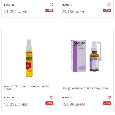
PLANTIS
PLANTIS
11,09€
23,18€
- 9%
- 9%
12,20€
25,50€
Aceite ECO rosa mosqueta plantis
Oroligo oligoelementos spray 30 ml
20ml
PLANTIS
PLANTIS
13,09€
15,09€
- 9%
- 9%
14,40€
16,60€