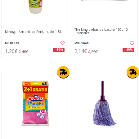
The king bolsas de basura 120L 10
Mihogar Amoníaco Perfumado 1,5L
unidades
MIHOGAR
MIHOGAR
1,20€
2,14€
- 50%
- 49%
2,40€
4,20€