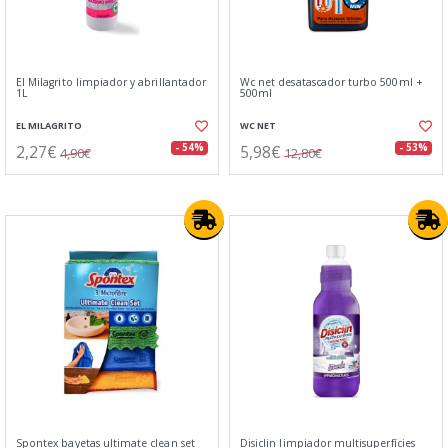
El Milagrito limpiador y abrillantador
Wc net desatascador turbo 500ml +
1L
500ml
EL MILAGRITO
WC NET
2,27€
5,98€
- 54%
- 53%
4,90€
12,80€
Spontex bayetas ultimate clean set
Disiclin limpiador multisuperfícies