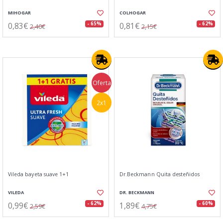
MIHOGAR
COLHOGAR
0,83€
0,81€
- 65%
- 62%
2,40€
2,15€
Oferta
2x1
Vileda bayeta suave 1+1
Dr.Beckmann Quita desteñidos
VILEDA
DR. BECKMANN
0,99€
1,89€
- 62%
- 60%
2,59€
4,75€