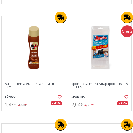
Oferta
Bufalo crema Autobrillante Marrón
Spontex Gamuza Atrapapolvo 15 + 5
50ml
GRATIS
BÚFALO
SPONTEX
1,43€
2,04€
- 45%
- 45%
2,60€
3,70€