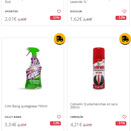
3ud
Lavanda 1L
SPONTEX
DISICLIN
2,07€
1,62€
- 53%
- 52%
4,40€
3,40€
Cebralín Quitamanchas en seco
Cillit Bang quitagrasas 750ml
200ml
CILLIT BANG
CEBRALÍN
3,34€
4,21€
- 52%
- 51%
6,95€
8,60€