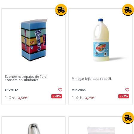
Spontex estropajos de fibra
Mihogar lejía para ropa 2L
Economic 5 unidades
SPONTEX
MIHOGAR
1,05€
1,40€
- 58%
- 57%
2,50€
3,25€