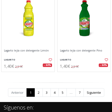
Lagarto lejía con detergente Limón
Lagarto lejía con detergente Pino
LAGARTO
LAGARTO
1,40€
1,40€
- 44%
- 44%
2,51€
2,51€
Anterior
1
2
3
4
5
…
7
Siguiente
Síguenos en: