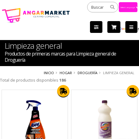
Powered
by
Tra
Limpieza general
Productos de primeras marcas para Limpieza general de
Droguería
INICIO
HOGAR
DROGUERÍA
LIMPIEZA GENERAL
Total de productos disponibles
186