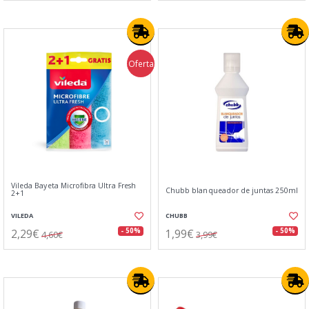
Oferta
Vileda Bayeta Microfibra Ultra Fresh
Chubb blanqueador de juntas 250ml
2+1
VILEDA
CHUBB
2,29€
1,99€
- 50%
- 50%
4,60€
3,99€