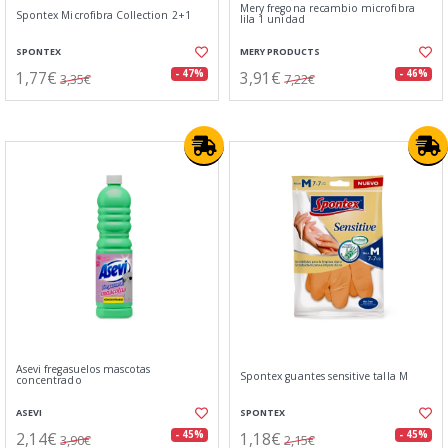
Mery fregona recambio microfibra
Spontex Microfibra Collection 2+1
lila 1 unidad
SPONTEX
MERY PRODUCTS
1,77€
3,91€
- 47%
- 46%
3,35€
7,22€
Asevi fregasuelos mascotas
Spontex guantes sensitive talla M
concentrado
ASEVI
SPONTEX
2,14€
1,18€
- 45%
- 45%
3,90€
2,15€