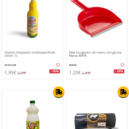
Disiclin limpiador multisuperfícies
Pala recogedor de mano con goma.
citrón 1L
Marca MAYA
DISICLIN
MAYA
1,99€
1,20€
- 50%
- 50%
3,99€
2,40€