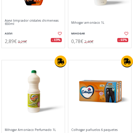
Asevi limpiador cristales chimeneas
Mihogar amoníaco 1L
650ml
ASEVI
MIHOGAR
2,89€
0,78€
- 69%
- 68%
9,29€
2,40€
Mihogar Amoníaco Perfumado 1L
Colhogar pañuelos 6 paquetes