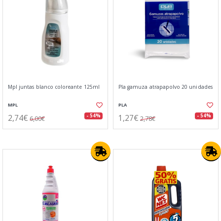
Mpl juntas blanco coloreante 125ml
Pla gamuza atrapapolvo 20 unidades
MPL
PLA
2,74€
1,27€
- 54%
- 54%
6,00€
2,78€