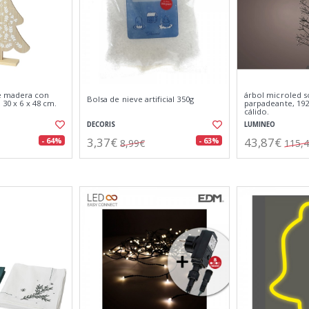
e madera con
árbol microled so
Bolsa de nieve artificial 350g
 30 x 6 x 48 cm.
parpadeante, 192
cálido.
DECORIS
LUMINEO
3,37€
43,87€
- 64%
- 63%
8,99€
115,