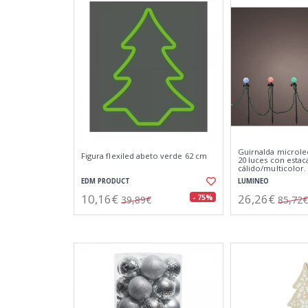
Guirnalda microle
Figura flexiled abeto verde 62 cm
20 luces con estac
cálido/multicolor.
EDM PRODUCT
LUMINEO
10,16€
26,26€
- 75%
39,89€
85,72€