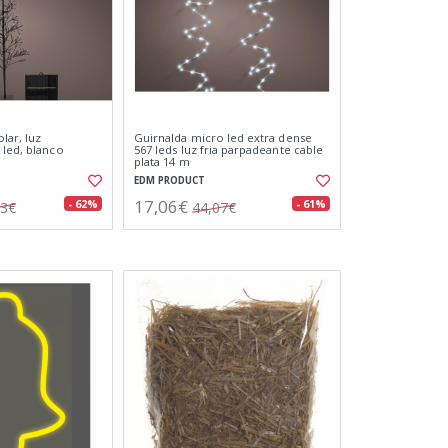
lar, luz
Guirnalda micro led extra dense
 led, blanco
567 leds luz fria parpadeante cable
plata 14 m
EDM PRODUCT
17,06€
- 62%
- 61%
43€
44,07€