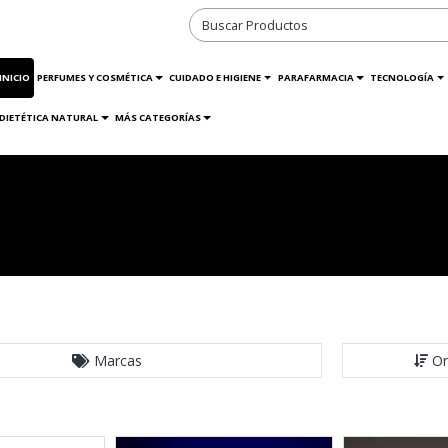
INICIO
PERFUMES Y COSMÉTICA
CUIDADO E HIGIENE
PARAFARMACIA
TECNOLOGÍA
DIETÉTICA NATURAL
MÁS CATEGORÍAS
Marcas
Or