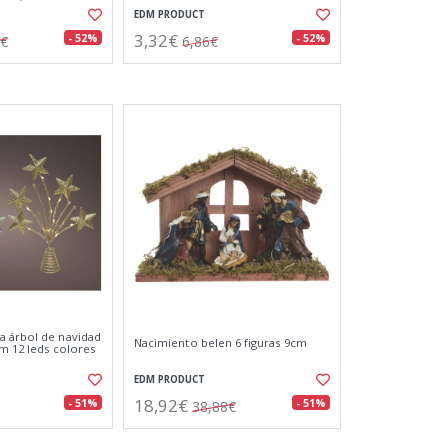
EDM PRODUCT
3,32€
- 52%
- 52%
8€
6,86€
a árbol de navidad
Nacimiento belen 6 figuras 9cm
cm 12 leds colores
EDM PRODUCT
18,92€
- 51%
- 51%
38,88€