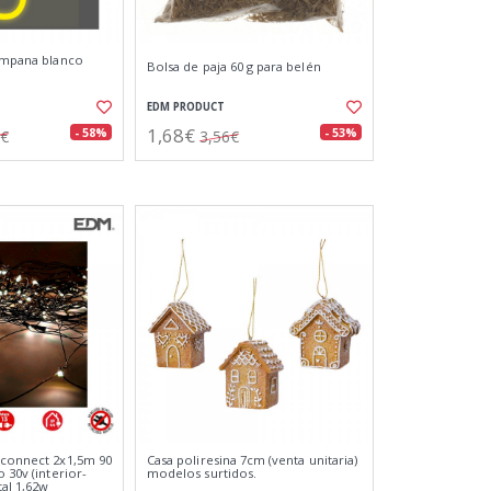
campana blanco
Bolsa de paja 60 g para belén
EDM PRODUCT
1,68€
- 58%
- 53%
7€
3,56€
-connect 2x1,5m 90
Casa poliresina 7cm (venta unitaria)
o 30v (interior-
modelos surtidos.
tal 1,62w