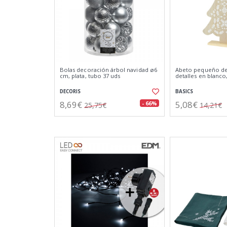
Bolas decoración árbol navidad ø6
Abeto pequeño d
cm, plata, tubo 37 uds
detalles en blanco,
DECORIS
BASICS
8,69€
5,08€
- 66%
25,75€
14,21€