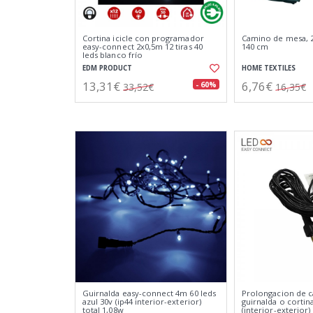
Cortina icicle con programador
Camino de mesa, 2
easy-connect 2x0,5m 12 tiras 40
140 cm
leds blanco frío
EDM PRODUCT
HOME TEXTILES
13,31€
6,76€
- 60%
33,52€
16,35€
Guirnalda easy-connect 4m 60 leds
Prolongacion de c
azul 30v (ip44 interior-exterior)
guirnalda o cortin
total 1,08w
(interior-exterior) 