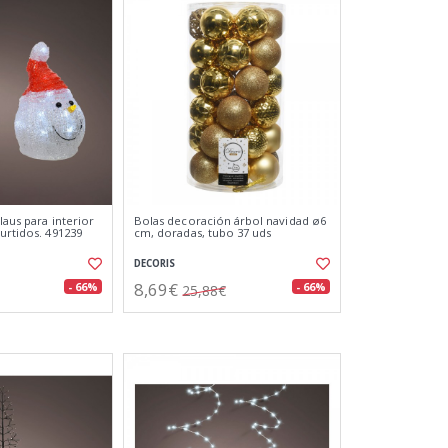
claus para interior
Bolas decoración árbol navidad ø6
urtidos. 491239
cm, doradas, tubo 37 uds
DECORIS
8,69€
- 66%
- 66%
25,88€