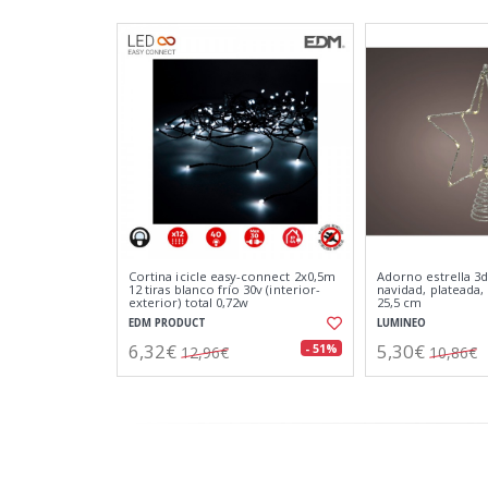
Cortina icicle easy-connect 2x0,5m
Adorno estrella 3d
12 tiras blanco frío 30v (interior-
navidad, plateada, 2
exterior) total 0,72w
25,5 cm
EDM PRODUCT
LUMINEO
6,32€
5,30€
- 51%
12,96€
10,86€