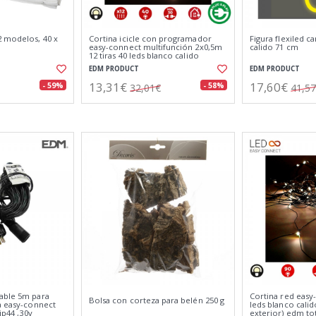
 modelos, 40 x
Cortina icicle con programador
Figura flexiled 
easy-connect multifunción 2x0,5m
calido 71 cm
12 tiras 40 leds blanco calido
EDM PRODUCT
EDM PRODUCT
13,31€
17,60€
- 59%
- 58%
32,01€
41,5
able 5m para
Cortina red easy
Bolsa con corteza para belén 250 g
a easy-connect
leds blanco calid
ip44 ,30v
exterior) edm to