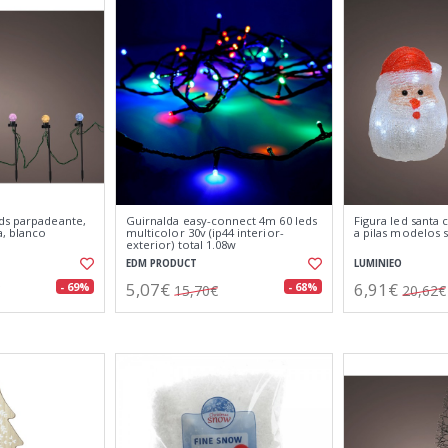
ds parpadeante,
Guirnalda easy-connect 4m 60 leds
Figura led santa 
a, blanco
multicolor 30v (ip44 interior-
a pilas modelos s
exterior) total 1.08w
EDM PRODUCT
LUMINIEO
5,07€
6,91€
- 69%
- 68%
15,70€
20,62€