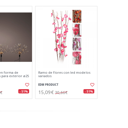
en forma de
Ramo de flores con led modelos
es para exterior ø25
variados
EDM PRODUCT
15,09€
- 51%
- 51%
3€
30,66€