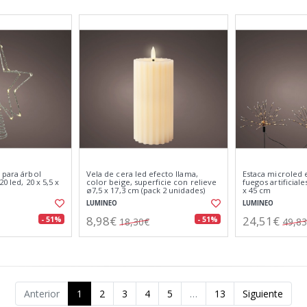
 para árbol
Vela de cera led efecto llama,
Estaca microled 
0 led, 20 x 5,5 x
color beige, superficie con relieve
fuegos artificial
ø7,5 x 17,3 cm (pack 2 unidades)
x 45 cm
LUMINEO
LUMINEO
8,98€
24,51€
- 51%
- 51%
18,30€
49,8
Anterior
1
2
3
4
5
…
13
Siguiente