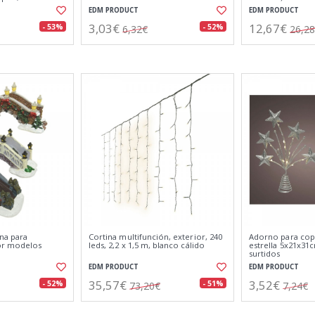
EDM PRODUCT
EDM PRODUCT
3,03€
12,67€
- 53%
- 52%
6,32€
26,2
na para
Cortina multifunción, exterior, 240
Adorno para cop
or modelos
leds, 2,2 x 1,5 m, blanco cálido
estrella 5x21x31
surtidos
EDM PRODUCT
EDM PRODUCT
35,57€
3,52€
- 52%
- 51%
73,20€
7,24€