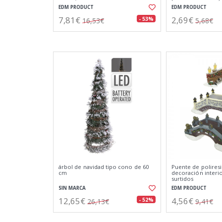
EDM PRODUCT
EDM PRODUCT
7,81€
2,69€
- 53%
16,53€
5,68€
árbol de navidad tipo cono de 60
Puente de poliresi
cm
decoración interi
surtidos
SIN MARCA
EDM PRODUCT
12,65€
4,56€
- 52%
26,13€
9,41€