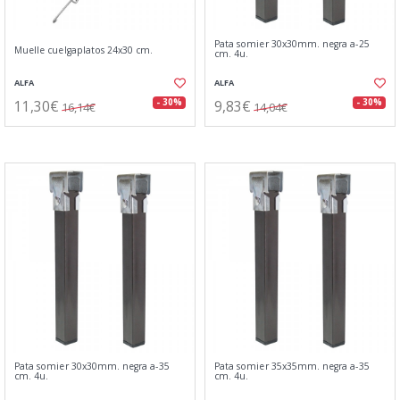
Pata somier 30x30mm. negra a-25
Muelle cuelgaplatos 24x30 cm.
cm. 4u.
ALFA
ALFA
11,30€
9,83€
- 30%
- 30%
16,14€
14,04€
Pata somier 30x30mm. negra a-35
Pata somier 35x35mm. negra a-35
cm. 4u.
cm. 4u.