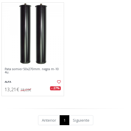
Pata somier 50x270mm. negra m-10
4u.
ALFA
13,21€
- 27%
18,03€
Anterior
1
Siguiente