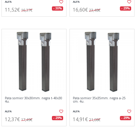
ALFA
ALFA
11,52€
16,60€
- 30%
- 29%
16,37€
23,48€
Pata somier 30x30mm. negra t-40x30
Pata somier 35x35mm. negra a-25
4u.
cm. 4u.
ALFA
ALFA
12,37€
14,91€
- 29%
- 29%
17,49€
21,08€