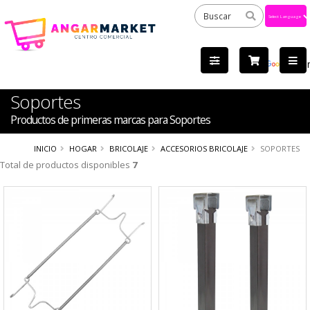
Powered
by
Tra
Soportes
Productos de primeras marcas para Soportes
INICIO
HOGAR
BRICOLAJE
ACCESORIOS BRICOLAJE
SOPORTES
Total de productos disponibles
7