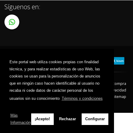
Síguenos en:
Este portal web utiliza cookies propias con finalidad
técnica, y para realizar estadísticas de uso Web, las
cookies se usan para la personalización de anuncios
que en ningún caso hacen identificable al usuario no
Contacto
Aviso Legal
Condiciones de compra
Política de envíos
Política de devolución
Política de Privacidad
recaba ni cede datos de carácter personal de los
Política de Cookies
Sitemap
usuarios sin su conocimiento
Términos y condiciones
© 2026 - Todos los derechos reservados.
Más
¡Acepto!
Rechazar
Configurar
Información