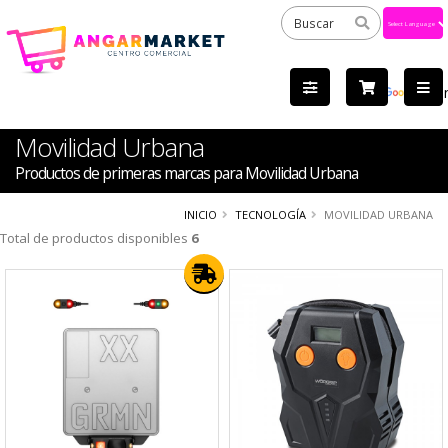
Powered
by
Tra
Movilidad Urbana
Productos de primeras marcas para Movilidad Urbana
INICIO
TECNOLOGÍA
MOVILIDAD URBANA
Total de productos disponibles
6