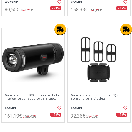
WORGRIP
GARMIN
80,50€
158,33€
- 21%
- 17%
101,50€
190,00€
Garmin varia ut800 edición trail / luz
Garmin sensor de cadencia (2) /
inteligente con soporte para casco
accesorio para bicicleta
GARMIN
GARMIN
161,19€
32,36€
- 17%
- 17%
193,43€
38,83€