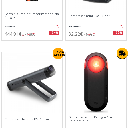
Garmin zūmo™ r1 radar motocicleta
Compresor mini 12v. 10 bar
/ negro
GARMIN
WORGRIP
444,91€
32,22€
- 34%
- 30%
674,39€
46,03€
Envío
Gratis
Garmin varia rtl515 negro / luz
Compresor bateria/12v. 10 bar
trasera y radar