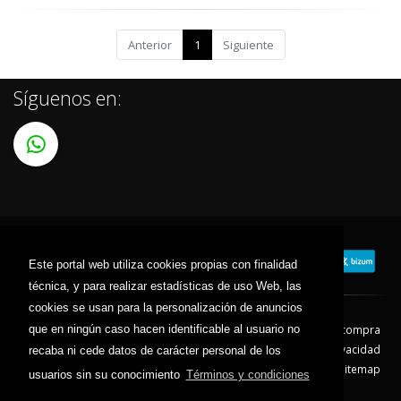
Anterior
1
Siguiente
Síguenos en:
Este portal web utiliza cookies propias con finalidad
técnica, y para realizar estadísticas de uso Web, las
cookies se usan para la personalización de anuncios
que en ningún caso hacen identificable al usuario no
Contacto
Aviso Legal
Condiciones de compra
Política de envíos
Política de devolución
Política de Privacidad
recaba ni cede datos de carácter personal de los
Política de Cookies
Sitemap
usuarios sin su conocimiento
Términos y condiciones
© 2026 - Todos los derechos reservados.