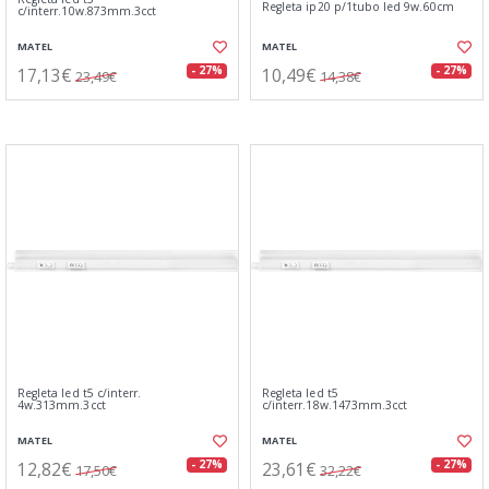
Regleta ip20 p/1tubo led 9w.60cm
c/interr.10w.873mm.3cct
MATEL
MATEL
17,13€
10,49€
- 27%
- 27%
23,49€
14,38€
Regleta led t5 c/interr.
Regleta led t5
4w.313mm.3cct
c/interr.18w.1473mm.3cct
MATEL
MATEL
12,82€
23,61€
- 27%
- 27%
17,50€
32,22€