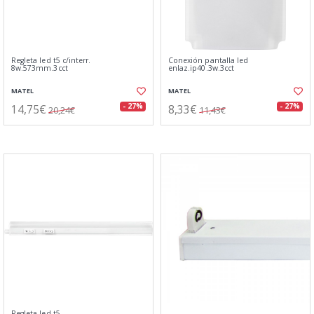
Regleta led t5 c/interr.
Conexión pantalla led
8w.573mm.3cct
enlaz.ip40.3w.3cct
MATEL
MATEL
14,75€
8,33€
- 27%
- 27%
20,24€
11,43€
Regleta led t5