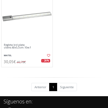
Regleta led plata
c/sens.60x5,5cm.10w.f
MATEL
30,05€
- 26%
40,78€
Anterior
1
Siguiente
Síguenos en: