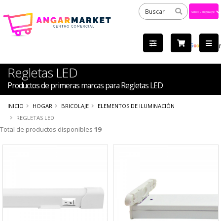
Powered
by
Tra
Regletas LED
Productos de primeras marcas para Regletas LED
INICIO
HOGAR
BRICOLAJE
ELEMENTOS DE ILUMINACIÓN
REGLETAS LED
Total de productos disponibles
19