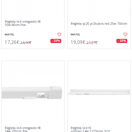
Regleta led integrado t8
Regleta ip20 p/2tubos led 25w.150cm
10w.60cm.fria
MATEL
MATEL
17,26€
19,09€
- 30%
- 30%
24,66€
27,27€
Regleta led integrado t8
Regleta led t5
24w.150cm.fria
c/interr.14w.1173mm.3cct