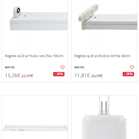
Regleta ip20 p/1tubo led 25w.150cm
Regleta ip20 p/2tubos led 9w.60cm
MATEL
MATEL
15,26€
11,81€
- 28%
- 28%
21,15€
16,36€