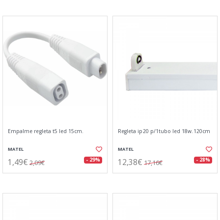
Empalme regleta t5 led 15cm.
Regleta ip20 p/1tubo led 18w.120cm
MATEL
MATEL
1,49€
12,38€
- 29%
- 28%
2,09€
17,16€