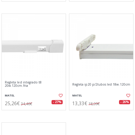
Regleta led integrado t8
Regleta ip20 p/2tubos led 18w.120cm
20w.120cm.fria
MATEL
MATEL
25,26€
13,33€
- 27%
- 26%
34,46€
18,09€