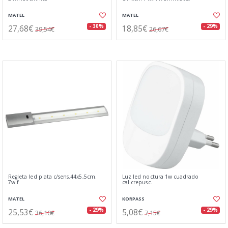
MATEL
MATEL
27,68€
18,85€
- 30%
- 29%
39,54€
26,67€
Regleta led plata c/sens.44x5,5cm.
Luz led noctura 1w cuadrado
7w.f
cal.crepusc.
MATEL
KORPASS
25,53€
5,08€
- 29%
- 29%
36,10€
7,15€