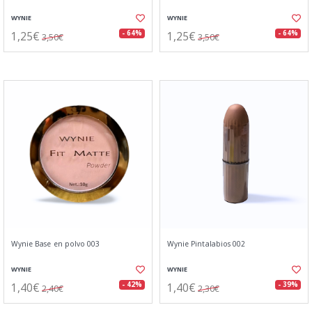
WYNIE
WYNIE
1,25€
1,25€
- 64%
- 64%
3,50€
3,50€
Wynie Base en polvo 003
Wynie Pintalabios 002
WYNIE
WYNIE
1,40€
1,40€
- 42%
- 39%
2,40€
2,30€