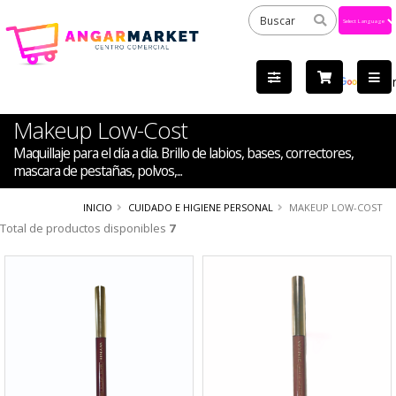
Powered
by
Tra
Makeup Low-Cost
Maquillaje para el día a día. Brillo de labios, bases, correctores,
mascara de pestañas, polvos,...
INICIO
CUIDADO E HIGIENE PERSONAL
MAKEUP LOW-COST
Total de productos disponibles
7