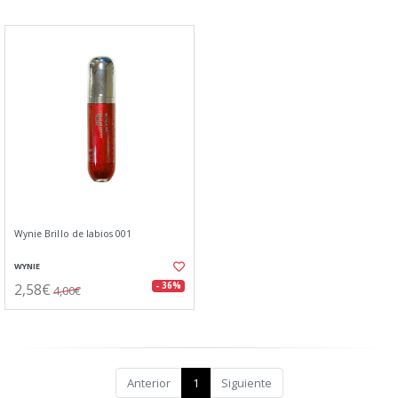
Wynie Brillo de labios 001
WYNIE
2,58€
- 36%
4,00€
Anterior
1
Siguiente