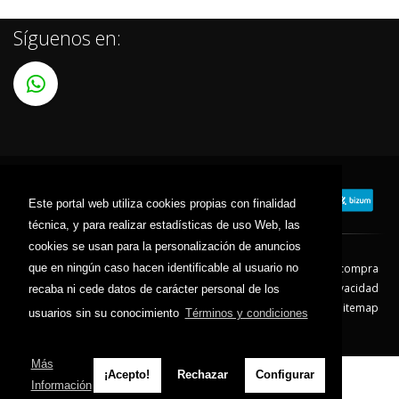
Síguenos en:
Este portal web utiliza cookies propias con finalidad
técnica, y para realizar estadísticas de uso Web, las
cookies se usan para la personalización de anuncios
que en ningún caso hacen identificable al usuario no
Contacto
Aviso Legal
Condiciones de compra
Política de envíos
Política de devolución
Política de Privacidad
recaba ni cede datos de carácter personal de los
Política de Cookies
Sitemap
usuarios sin su conocimiento
Términos y condiciones
© 2026 - Todos los derechos reservados.
Más
¡Acepto!
Rechazar
Configurar
Información