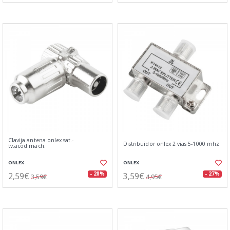
Clavija antena onlex sat.-
Distribuidor onlex 2 vias 5-1000 mhz
tv.acod.mach.
ONLEX
ONLEX
2,59€
3,59€
- 28%
- 27%
3,59€
4,95€