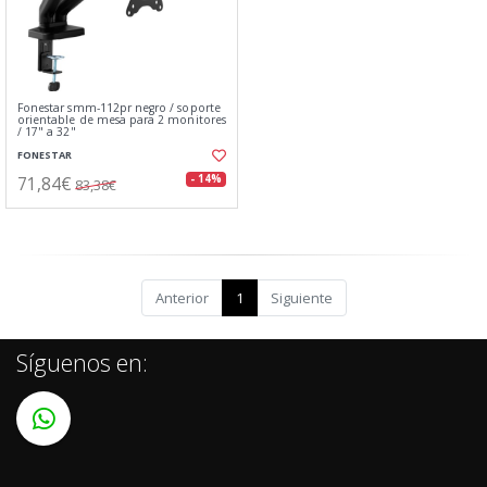
Fonestar smm-112pr negro / soporte
orientable de mesa para 2 monitores
/ 17" a 32"
FONESTAR
71,84€
- 14%
83,38€
Anterior
1
Siguiente
Síguenos en: