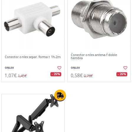
Conector onlex antena f doble
Conector onlex separ. forma t 1h-2m
hembra
ONLEX
ONLEX
1,07€
0,58€
- 26%
- 26%
1,45€
0,78€