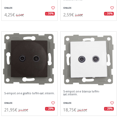
ONLEX
ONLEX
4,25€
2,59€
- 30%
- 30%
6,04€
3,68€
S-empot.one blanca tv/fm-
S-empot.one grafito tv/fm-sat.interm.
sat.interm.
ONLEX
ONLEX
21,95€
18,75€
- 29%
- 29%
31,05€
26,52€