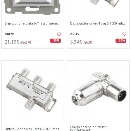
S-empot.one plata tv/fm-sat.interm.
Distribuidor onlex 4 vias 5-1000 mhz
ONLEX
ONLEX
21,19€
5,34€
- 30%
- 30%
30,27€
7,62€
Clavija antena onlex sat.-
Distribuidor onlex 3 vias 5-1000 mhz
tv.acod.hemb.