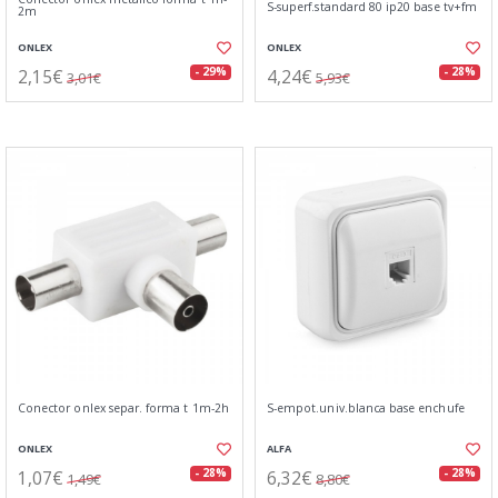
S-superf.standard 80 ip20 base tv+fm
2m
ONLEX
ONLEX
2,15€
4,24€
- 29%
- 28%
3,01€
5,93€
Conector onlex separ. forma t 1m-2h
S-empot.univ.blanca base enchufe
ONLEX
ALFA
1,07€
6,32€
- 28%
- 28%
1,49€
8,80€