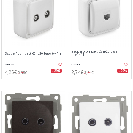
S-superf.compact 65 ip20 base
S-superf.compact 65 ip20 base tv+fm
telef.rj11
ONLEX
ONLEX
4,25€
2,74€
- 29%
- 29%
5,98€
3,84€