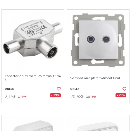
Conector onlex metalico forma t 1m-
S-empot.one plata tv/fm-sat.final
2h
ONLEX
ONLEX
2,15€
20,58€
- 29%
- 29%
3,03€
28,96€