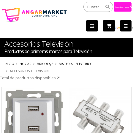
Powered
by
Tra
Accesorios Televisión
Productos de primeras marcas para Televisión
INICIO
HOGAR
BRICOLAJE
MATERIAL ELÉCTRICO
ACCESORIOS TELEVISIÓN
Total de productos disponibles
21