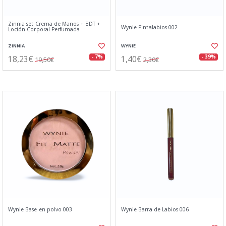
Zinnia set Crema de Manos + EDT +
Wynie Pintalabios 002
Loción Corporal Perfumada
ZINNIA
WYNIE
18,23€
1,40€
- 7%
- 39%
19,50€
2,30€
Wynie Base en polvo 003
Wynie Barra de Labios 006