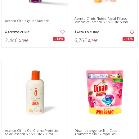
Acento Clinic Fluido Facial Filtros
Acento Clinic gel de lavanda
Minerales Infantil SPF50+ de 50ml
Á ACENTO CLINIC
Á ACENTO CLINIC
2,44€
6,76€
- 18%
- 18%
2,99€
8,20€
Acento Clinic Gel Crema Protector
Dixan detergente Trio Caps
solar Infantil SPF50+ de 200ml
Aromaterapia 12 cápsulas