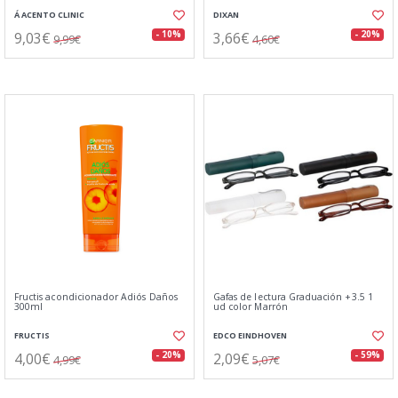
Á ACENTO CLINIC
DIXAN
9,03€
3,66€
- 10%
- 20%
9,99€
4,60€
Fructis acondicionador Adiós Daños
Gafas de lectura Graduación +3.5 1
300ml
ud color Marrón
FRUCTIS
EDCO EINDHOVEN
4,00€
2,09€
- 20%
- 59%
4,99€
5,07€