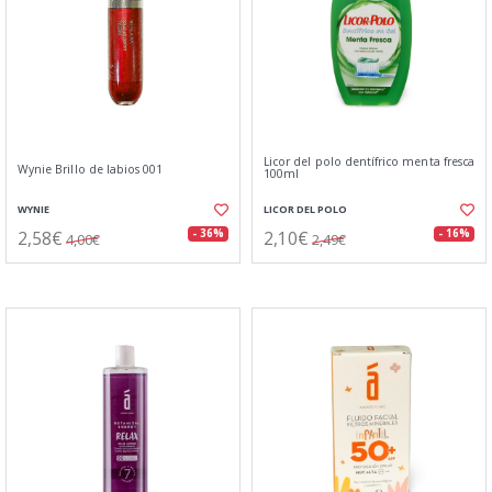
Licor del polo dentífrico menta fresca
Wynie Brillo de labios 001
100ml
WYNIE
LICOR DEL POLO
2,58€
2,10€
- 36%
- 16%
4,00€
2,49€