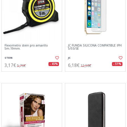
Flexometro stein pro amarillo
JC FUNDA SILICONA COMPATIBLE IPH
5m.19mm.
5/5S/SE
STEIN
JC
3,17€
6,18€
- 45%
- 51%
5,76€
12,58€