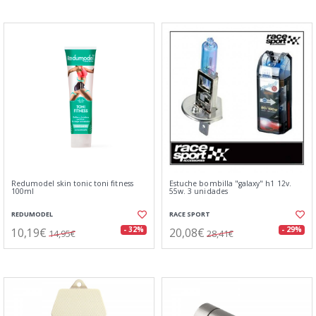
Redumodel skin tonic toni fitness
Estuche bombilla "galaxy" h1 12v.
100ml
55w. 3 unidades
REDUMODEL
RACE SPORT
10,19€
20,08€
- 32%
- 29%
14,95€
28,41€