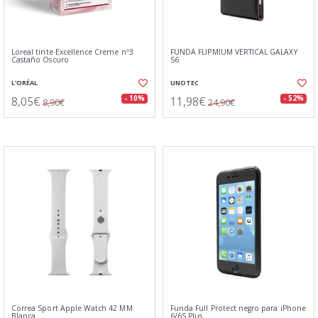
Loreal tinte Excellence Creme nº3
FUNDA FLIPMIUM VERTICAL GALAXY
Castaño Oscuro
S6
L'ORÉAL
UNOTEC
8,05€
11,98€
- 10%
- 52%
8,90€
24,90€
Correa Sport Apple Watch 42 MM
Funda Full Protect negro para iPhone
Blanca
6/6S Plus