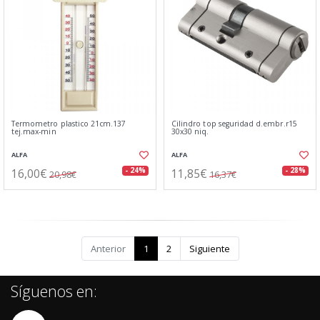
Termometro plastico 21cm.137
Cilindro top seguridad d.embr.r15
tej.max-min
30x30 niq.
ALFA
ALFA
16,00€
11,85€
- 24%
- 28%
20,98€
16,37€
Anterior
1
2
Siguiente
Síguenos en: