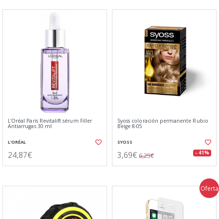
L'Oréal Paris Revitalift sérum Filler
Syoss coloración permanente Rubio
Antiarrugas 30 ml
Beige 8-05
L'ORÉAL
SYOSS
24,87€
3,69€
- 41%
6,25€
Oferta