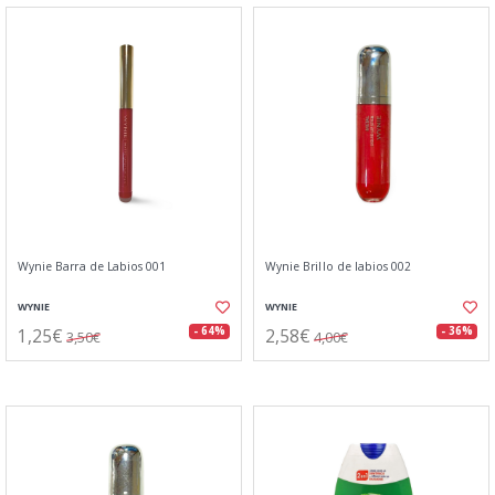
Wynie Barra de Labios 001
Wynie Brillo de labios 002
WYNIE
WYNIE
1,25€
2,58€
- 64%
- 36%
3,50€
4,00€