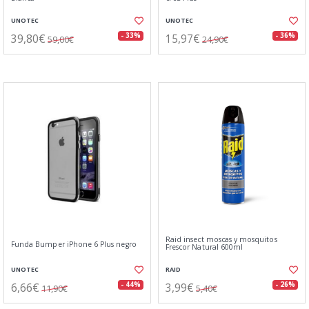
UNOTEC
UNOTEC
39,80€
15,97€
- 33%
- 36%
59,00€
24,90€
Raid insect moscas y mosquitos
Funda Bumper iPhone 6 Plus negro
Frescor Natural 600ml
UNOTEC
RAID
6,66€
3,99€
- 44%
- 26%
11,90€
5,40€