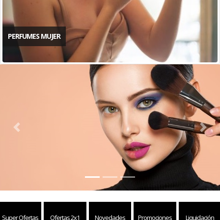
PERFUMES MUJER
Previous
Next
Super Ofertas
Ofertas 2x1
Novedades
Promociones
Liquidación